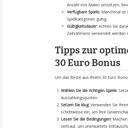
Anzahl von Malen umsetzen, bev
Verfügbare Spiele:
Manchmal ist d
Spielkategorien gültig.
Gültigkeitsdauer:
Achten Sie dara
Zeitrahmens verwendet werden 
Tipps zur optim
30 Euro Bonus
Um das Beste aus Ihrem 30 Euro Bonus 
Wählen Sie die richtigen Spiele:
Setze
Auszahlungsquoten.
Setzen Sie klug:
Verwenden Sie Ihren 
schrittweise ein, um Ihre Gewinnch
Lesen Sie die Bedingungen:
Machen S
vertraut, um unerwartete Enttäusch