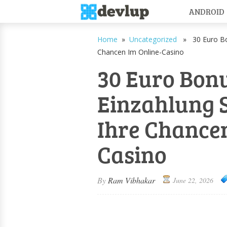
ANDROID
Home
»
Uncategorized
» 30 Euro Bon
Chancen Im Online-Casino
30 Euro Bon
Einzahlung S
Ihre Chancen
Casino
By
Ram Vibhakar
June 22, 2026