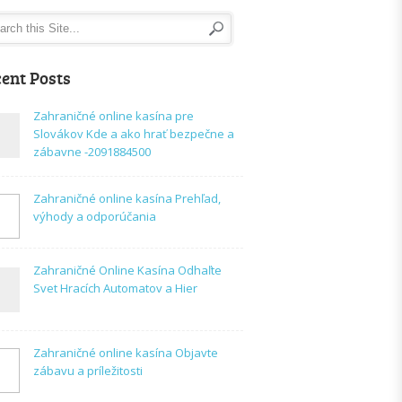
ent Posts
Zahraničné online kasína pre
Slovákov Kde a ako hrať bezpečne a
zábavne -2091884500
Zahraničné online kasína Prehľad,
výhody a odporúčania
Zahraničné Online Kasína Odhaľte
Svet Hracích Automatov a Hier
Zahraničné online kasína Objavte
zábavu a príležitosti