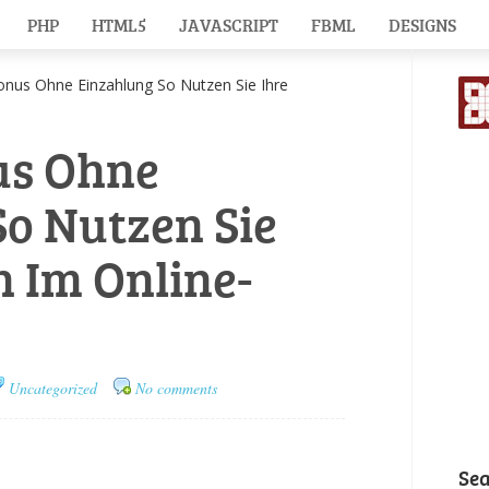
PHP
HTML5
JAVASCRIPT
FBML
DESIGNS
us Ohne Einzahlung So Nutzen Sie Ihre
us Ohne
o Nutzen Sie
 Im Online-
Uncategorized
No comments
Se