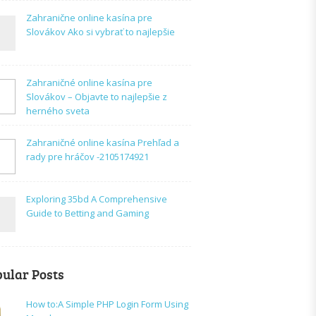
Zahranične online kasína pre
Slovákov Ako si vybrať to najlepšie
Zahraničné online kasína pre
Slovákov – Objavte to najlepšie z
herného sveta
Zahraničné online kasína Prehľad a
rady pre hráčov -2105174921
Exploring 35bd A Comprehensive
Guide to Betting and Gaming
ular Posts
How to:A Simple PHP Login Form Using