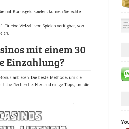
e mit Bonusgeld spielen, können Sie echte
t für eine Vielzahl von Spielen verfügbar, von
elen.
asinos mit einem 30
e Einzahlung?
en Bonus anbieten. Die beste Methode, um die
ndliche Recherche. Hier sind einige Tipps, um die
Yo