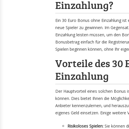
Einzahlung?
Ein 30 Euro Bonus ohne Einzahlung ist 
neue Spieler zu gewinnen. Im Gegensatz 
Einzahlung leisten müssen, um den Bonus
Bonusbetrag einfach für die Registrieru
Spielen beginnen können, ohne Ihr eigen
Vorteile des 30
Einzahlung
Der Hauptvorteil eines solchen Bonus ist
können. Dies bietet Ihnen die Möglichke
Anbieter kennenzulernen, und herauszufi
eigenes Geld einsetzen. Einige weitere V
Risikoloses Spielen:
Sie können di