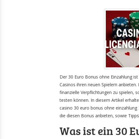
Der 30 Euro Bonus ohne Einzahlung ist 
Casinos ihren neuen Spielern anbieten.
finanzielle Verpflichtungen zu spielen, 
testen können. In diesem Artikel erhal
casino 30 euro bonus ohne einzahlung
die diesen Bonus anbieten, sowie Tipps
Was ist ein 30 