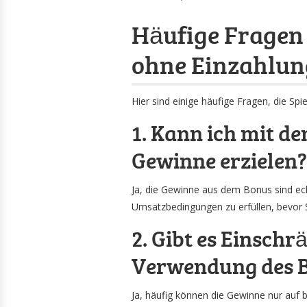
Häufige Fragen
ohne Einzahlun
Hier sind einige häufige Fragen, die Sp
1. Kann ich mit d
Gewinne erzielen?
Ja, die Gewinne aus dem Bonus sind ech
Umsatzbedingungen zu erfüllen, bevor 
2. Gibt es Einsch
Verwendung des 
Ja, häufig können die Gewinne nur auf b