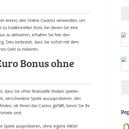
ein Anreiz, den Online-Casinos verwenden, um
zu traditionellen Boni, bei denen Sie eine
 zu aktivieren, erhalten Sie hier den
ng. Dies bedeutet, dass Sie sofort mit dem
es Geld zu riskieren.
 Euro Bonus ohne
, dass Sie ohne finanzielle Risiken spielen
it, verschiedene Spiele auszuprobieren, den
nden, ob Ihnen das Casino gefällt, bevor Sie Ihr
Pop
orteile sind:
e Spiele ausprobieren, ohne eigene Mittel