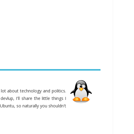
 lot about technology and politics.
vlup, I'll share the little things I
Ubuntu, so naturally you shouldn't