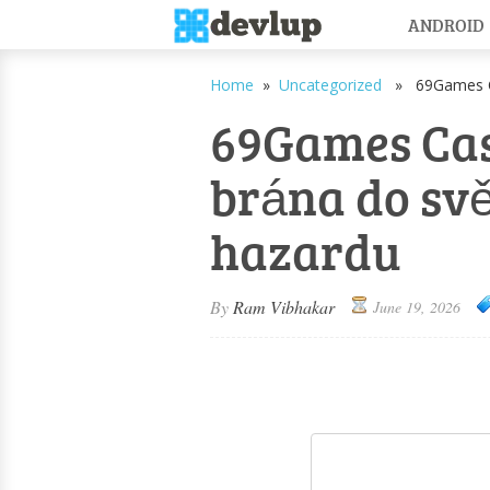
ANDROID
Home
»
Uncategorized
» 69Games Cas
69Games Cas
brána do svě
hazardu
By
Ram Vibhakar
June 19, 2026