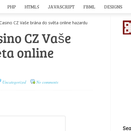
PHP
HTML5
JAVASCRIPT
FBML
DESIGNS
ino CZ Vaše brána do světa online hazardu
ino CZ Vaše
ta online
Uncategorized
No comments
Se