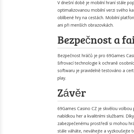
V dnešní době je mobilní hraní stále po
optimalizovanou mobilní verzi svého ka
oblíbené hry na cestách. Mobilní platfor
ani při menších obrazovkách.
Bezpečnost a fa
Bezpečnost hráčů je pro 69Games Casin
šifrovací technologie k ochraně osobní
softwaru je pravidelně testováno a certi
play.
Závěr
69Games Casino CZ je skvělou volbou p
nabídkou her a kvalitními službami. Dík
zabezpečenému prostředí si mohou hráč
stále váháte, neváhejte a vyzkoušejte