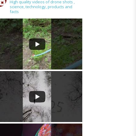
High quality videos of drone shots ,
development
science, technology, products and
tools
facts