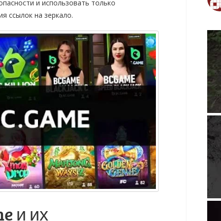
опасности и использовать только
я ссылок на зеркало.
e и их