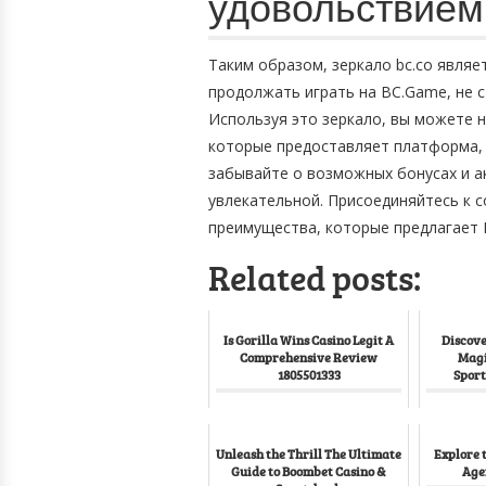
удовольствием 
Таким образом, зеркало bc.co являе
продолжать играть на BC.Game, не с
Используя это зеркало, вы можете 
которые предоставляет платформа, 
забывайте о возможных бонусах и а
увлекательной. Присоединяйтесь к с
преимущества, которые предлагает 
Related posts:
Is Gorilla Wins Casino Legit A
Discove
Comprehensive Review
Magi
1805501333
Sport
Unleash the Thrill The Ultimate
Explore t
Guide to Boombet Casino &
Age