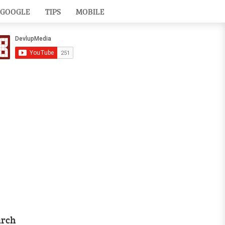
GOOGLE
TIPS
MOBILE
arch