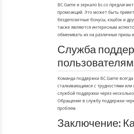
BC.Game и зеркало bc.co предлагаю
промоакций. Это может быть привет
бездепозитные бонусы, кэшбэк и др
также являются интересным аспектом
обменивать их на различные призы и
Служба поддер
пользователям
Команда поддержки BC.Game всегда
сталкивающимся с трудностями или
службой поддержки через несколько 
Обращение в службу поддержки чере
проблем.
Заключение: Ка