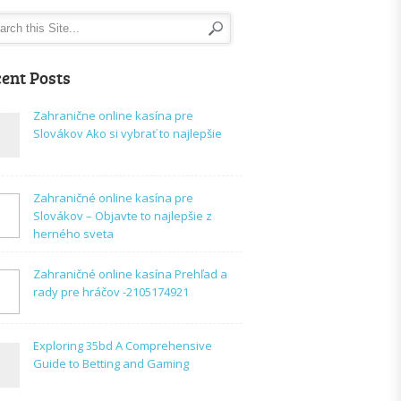
ent Posts
Zahranične online kasína pre
Slovákov Ako si vybrať to najlepšie
Zahraničné online kasína pre
Slovákov – Objavte to najlepšie z
herného sveta
Zahraničné online kasína Prehľad a
rady pre hráčov -2105174921
Exploring 35bd A Comprehensive
Guide to Betting and Gaming