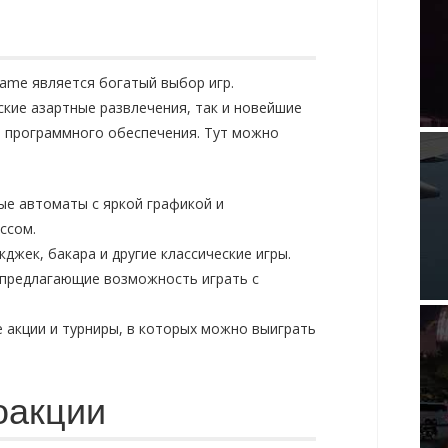
ame является богатый выбор игр.
ские азартные развлечения, так и новейшие
 программного обеспечения. Тут можно
е автоматы с яркой графикой и
ссом.
кджек, бакара и другие классические игры.
 предлагающие возможность играть с
 акции и турниры, в которых можно выиграть
оакции