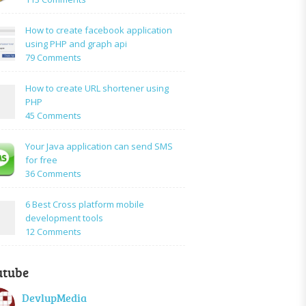
How
to:A
How to create facebook application
Simple
using PHP and graph api
PHP
on
79 Comments
Login
How
Form
to
How to create URL shortener using
Using
create
PHP
Mysql
facebook
on
45 Comments
application
How
using
to
Your Java application can send SMS
PHP
create
for free
and
URL
on
36 Comments
graph
shortener
Your
api
using
Java
6 Best Cross platform mobile
PHP
application
development tools
can
on
12 Comments
send
6
SMS
Best
for
utube
Cross
free
platform
DevlupMedia
mobile