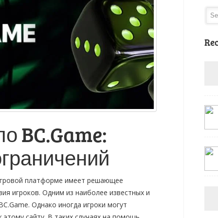
Rec
ало BC.Game:
ограничений
 игровой платформе имеет решающее
ия игроков. Одним из наиболее известных и
BC.Game. Однако иногда игроки могут
к этому сайту. В таких случаях на помощь