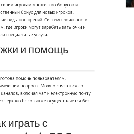
т своим игрокам множество бонусов и
ственный бонус для новых игроков,
угие виды поощрений. Системы лояльности
, где игроки могут зарабатывать очки и
ли специальные услуги.
жки и помощь
 готова помочь пользователям,
 имеющим вопросы. Можно связаться со
каналов, включая чат и электронную почту.
з зеркало bc.co также осуществляется без
к играть с