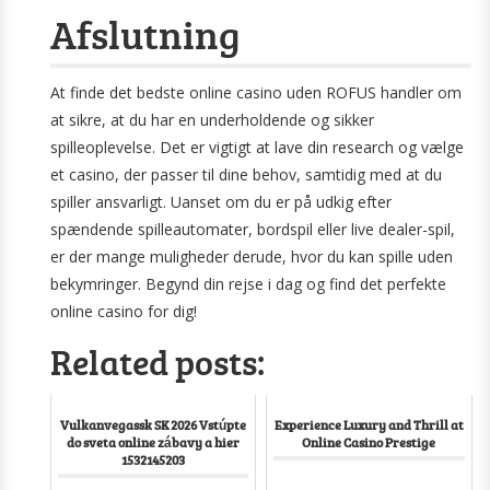
Afslutning
At finde det bedste online casino uden ROFUS handler om
at sikre, at du har en underholdende og sikker
spilleoplevelse. Det er vigtigt at lave din research og vælge
et casino, der passer til dine behov, samtidig med at du
spiller ansvarligt. Uanset om du er på udkig efter
spændende spilleautomater, bordspil eller live dealer-spil,
er der mange muligheder derude, hvor du kan spille uden
bekymringer. Begynd din rejse i dag og find det perfekte
online casino for dig!
Related posts:
Vulkanvegassk SK 2026 Vstúpte
Experience Luxury and Thrill at
do sveta online zábavy a hier
Online Casino Prestige
1532145203