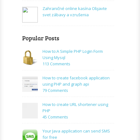
Zahraničné online kasína Objavte
svet zábavy a vzrušenia
Popular Posts
How to:A Simple PHP Login Form
Using Mysql
on
113 Comments
How
to:A
How to create facebook application
Simple
using PHP and graph api
PHP
on
79 Comments
Login
How
Form
to
How to create URL shortener using
Using
create
PHP
Mysql
facebook
on
45 Comments
application
How
using
to
Your Java application can send SMS
PHP
create
for free
and