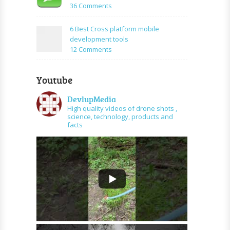
URL
on
36 Comments
graph
shortener
Your
api
using
Java
6 Best Cross platform mobile
PHP
application
development tools
can
on
12 Comments
send
6
SMS
Best
for
Youtube
Cross
free
platform
DevlupMedia
mobile
High quality videos of drone shots ,
development
science, technology, products and
tools
facts