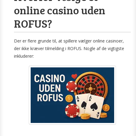
online casino uden
ROFUS?
Der er flere grunde til, at spillere vælger online casinoer,
der ikke kræver tilmelding i ROFUS. Nogle af de vigtigste
inkluderer: