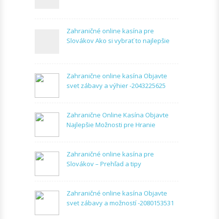
Zahraničné online kasína pre
Slovákov Ako si vybrať to najlepšie
Zahranične online kasína Objavte
svet zábavy a výhier -2043225625
Zahranične Online Kasína Objavte
Najlepšie Možnosti pre Hranie
Zahraničné online kasína pre
Slovákov – Prehľad a tipy
Zahraničné online kasína Objavte
svet zábavy a možností -2080153531