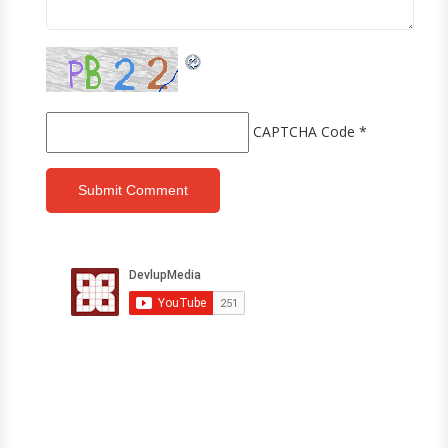
CAPTCHA Code
*