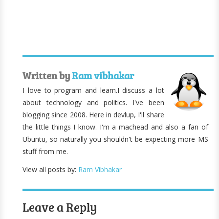
Written by
Ram vibhakar
I love to program and learn.I discuss a lot
about technology and politics. I've been
blogging since 2008. Here in devlup, I'll share
the little things I know. I'm a machead and also a fan of
Ubuntu, so naturally you shouldn't be expecting more MS
stuff from me.
View all posts by:
Ram Vibhakar
Leave a Reply