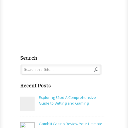
Search
Recent Posts
Exploring 35bd A Comprehensive
Guide to Betting and Gaming
Gamblii Casino Review Your Ultimate