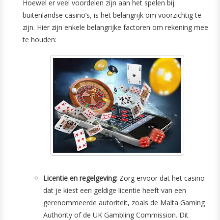
Hoewel er veel voordelen zijn aan het spelen bij
buitenlandse casino’s, is het belangrijk om voorzichtig te
zijn. Hier zijn enkele belangrijke factoren om rekening mee
te houden:
Licentie en regelgeving:
Zorg ervoor dat het casino
dat je kiest een geldige licentie heeft van een
gerenommeerde autoriteit, zoals de Malta Gaming
Authority of de UK Gambling Commission. Dit