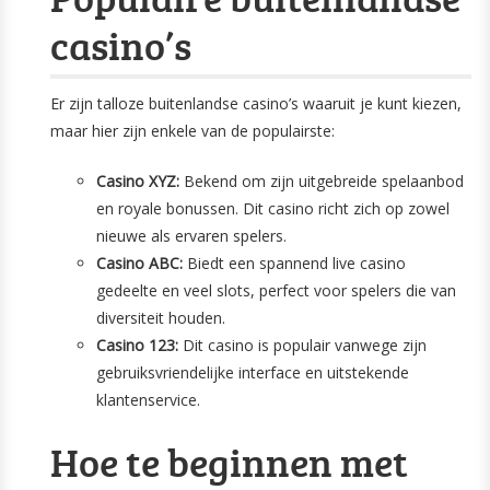
casino’s
Er zijn talloze buitenlandse casino’s waaruit je kunt kiezen,
maar hier zijn enkele van de populairste:
Casino XYZ:
Bekend om zijn uitgebreide spelaanbod
en royale bonussen. Dit casino richt zich op zowel
nieuwe als ervaren spelers.
Casino ABC:
Biedt een spannend live casino
gedeelte en veel slots, perfect voor spelers die van
diversiteit houden.
Casino 123:
Dit casino is populair vanwege zijn
gebruiksvriendelijke interface en uitstekende
klantenservice.
Hoe te beginnen met