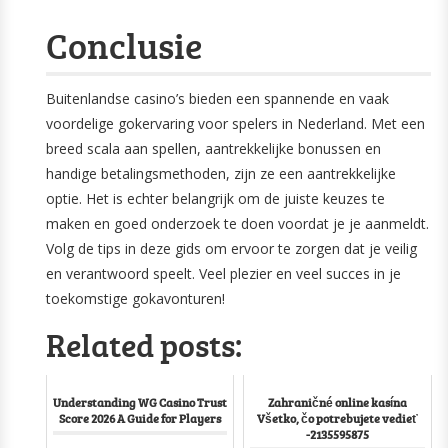
Conclusie
Buitenlandse casino’s bieden een spannende en vaak
voordelige gokervaring voor spelers in Nederland. Met een
breed scala aan spellen, aantrekkelijke bonussen en
handige betalingsmethoden, zijn ze een aantrekkelijke
optie. Het is echter belangrijk om de juiste keuzes te
maken en goed onderzoek te doen voordat je je aanmeldt.
Volg de tips in deze gids om ervoor te zorgen dat je veilig
en verantwoord speelt. Veel plezier en veel succes in je
toekomstige gokavonturen!
Related posts:
Understanding WG Casino Trust
Zahraničné online kasína
Score 2026 A Guide for Players
Všetko, čo potrebujete vedieť
-2135595875