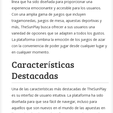
línea que ha sido diseñada para proporcionar una
experiencia emocionante y accesible para los usuarios.
Con una amplia gama de juegos que incluyen
tragamonedas, juegos de mesa, apuestas deportivas y
más, TheSunPlay busca ofrecer a sus usuarios una
variedad de opciones que se adapten a todos los gustos.
La plataforma combina la emoción de los juegos de azar
con la conveniencia de poder jugar desde cualquier lugar y
en cualquier momento.
Características
Destacadas
Una de las características más destacadas de TheSunPlay
es su interfaz de usuario intuitiva. La plataforma ha sido
diseñada para que sea fácil de navegar, incluso para
aquellos que son nuevos en el mundo de las apuestas en