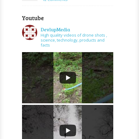
send
6
SMS
Best
for
Youtube
Cross
free
platform
DevlupMedia
mobile
High quality videos of drone shots ,
development
science, technology, products and
tools
facts