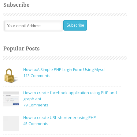
Subscribe
Popular Posts
How to:A Simple PHP Login Form Using Mysql
on
113 Comments
How
to:A
How to create facebook application using PHP and
Simple
graph api
PHP
on
79 Comments
Login
How
Form
to
How to create URL shortener using PHP
Using
create
on
45 Comments
Mysql
facebook
How
application
to