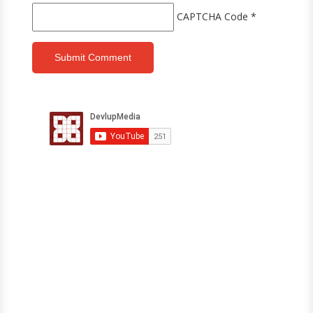
CAPTCHA Code
*