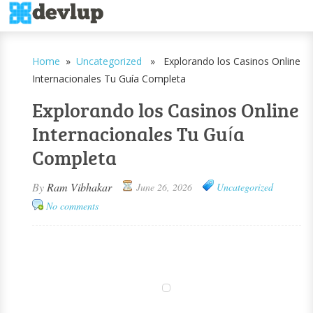
Home
»
Uncategorized
» Explorando los Casinos Online
Internacionales Tu Guía Completa
Explorando los Casinos Online
Internacionales Tu Guía
Completa
By
Ram Vibhakar
June 26, 2026
Uncategorized
No comments