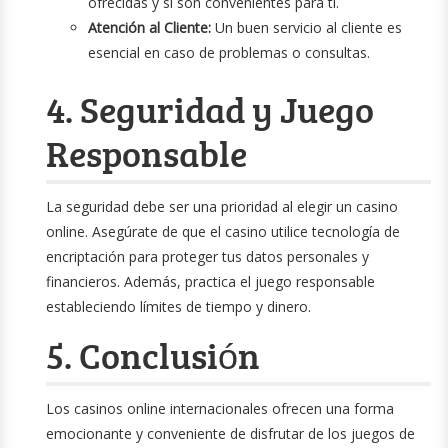
ofrecidas y si son convenientes para ti.
Atención al Cliente:
Un buen servicio al cliente es
esencial en caso de problemas o consultas.
4. Seguridad y Juego
Responsable
La seguridad debe ser una prioridad al elegir un casino
online. Asegúrate de que el casino utilice tecnología de
encriptación para proteger tus datos personales y
financieros. Además, practica el juego responsable
estableciendo límites de tiempo y dinero.
5. Conclusión
Los casinos online internacionales ofrecen una forma
emocionante y conveniente de disfrutar de los juegos de