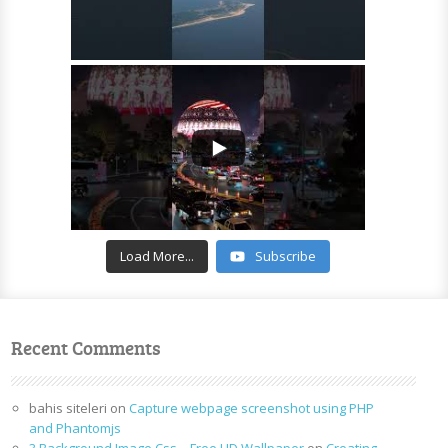
Load More...
Subscribe
Recent Comments
bahis siteleri
on
Capture webpage screenshot using PHP
and Phantomjs
3 Background Image Css – Free HD Wallpaper
on
Creating