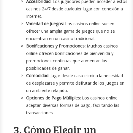
Accesibilidad:
Los jugadores pueden acceder a estos
casinos 24/7 desde cualquier lugar con conexión a
Internet.
Variedad de Juegos:
Los casinos online suelen
ofrecer una amplia gama de juegos que no se
encuentran en un casino tradicional.
Bonificaciones y Promociones:
Muchos casinos
online ofrecen bonificaciones de bienvenida y
promociones continuas que aumentan las
posibilidades de ganar.
Comodidad:
Jugar desde casa elimina la necesidad
de desplazarse y permite disfrutar de los juegos en
un ambiente relajado.
Opciones de Pago Múltiples:
Los casinos online
aceptan diversas formas de pago, facilitando las
transacciones.
3. Cómo Elegir un