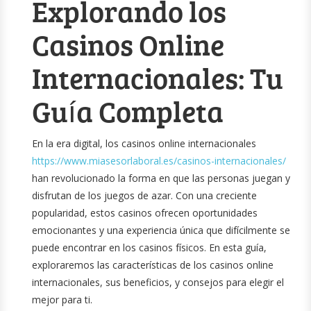
Explorando los
Casinos Online
Internacionales: Tu
Guía Completa
En la era digital, los casinos online internacionales
https://www.miasesorlaboral.es/casinos-internacionales/
han revolucionado la forma en que las personas juegan y
disfrutan de los juegos de azar. Con una creciente
popularidad, estos casinos ofrecen oportunidades
emocionantes y una experiencia única que difícilmente se
puede encontrar en los casinos físicos. En esta guía,
exploraremos las características de los casinos online
internacionales, sus beneficios, y consejos para elegir el
mejor para ti.