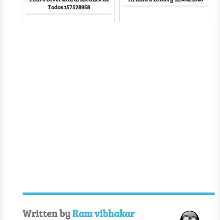
Todos 157528958
Written by
Ram vibhakar