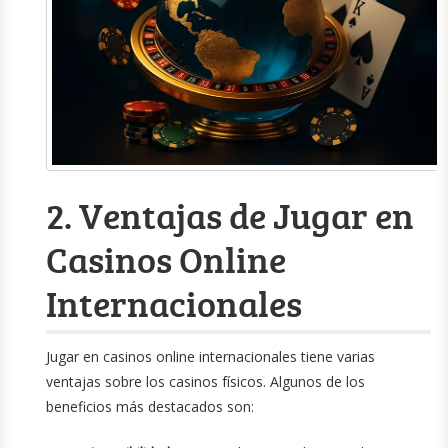
2. Ventajas de Jugar en
Casinos Online
Internacionales
Jugar en casinos online internacionales tiene varias
ventajas sobre los casinos físicos. Algunos de los
beneficios más destacados son: