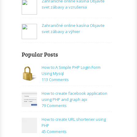
Zahraničné online kasína Objavte
svet zábavy a vzrušenia
Zahraničné online kasína Objavte
svet zábavy a výhier
Popular Posts
How to:A Simple PHP Login Form
Using Mysql
on
113 Comments
How
to:A
How to create facebook application
Simple
using PHP and graph api
PHP
on
79 Comments
Login
How
Form
to
How to create URL shortener using
Using
create
PHP
Mysql
facebook
on
45 Comments
application