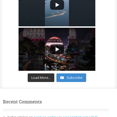
Load More...
Subscribe
Recent Comments