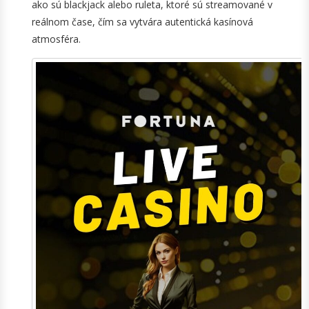
ako sú blackjack alebo ruleta, ktoré sú streamované v
reálnom čase, čím sa vytvára autentická kasínová
atmosféra.