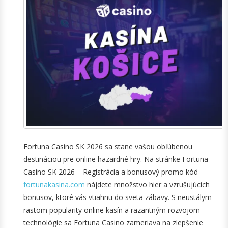
Fortuna Casino SK 2026 sa stane vašou obľúbenou
destináciou pre online hazardné hry. Na stránke Fortuna
Casino SK 2026 – Registrácia a bonusový promo kód
fortunakasina.com
nájdete množstvo hier a vzrušujúcich
bonusov, ktoré vás vtiahnu do sveta zábavy. S neustálym
rastom popularity online kasín a razantným rozvojom
technológie sa Fortuna Casino zameriava na zlepšenie