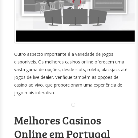
Outro aspecto importante é a variedade de jogos
disponíveis. Os melhores casinos online oferecem uma
vasta gama de opções, desde slots, roleta, blackjack até
jogos de live dealer. Verifique também as opções de
casino ao vivo, que proporcionam uma experiência de
jogo mais interativa.
Melhores Casinos
Online em Portugal