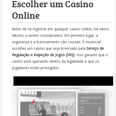
Escolher um Casino
Online
Antes de se registrar em qualquer casino online, há vários
fatores a serem considerados. Em primeiro lugar, a
segurança e a licenciamento são cruciais. É essencial
escolher um casino que seja licenciado pela
Serviço de
Regulação e Inspeção de Jogos (SRIJ)
. Isso garante que o
casino está operando dentro da legalidade e que os
jogadores estão protegidos.