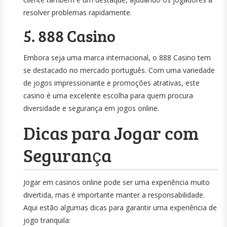
resolver problemas rapidamente.
5. 888 Casino
Embora seja uma marca internacional, o 888 Casino tem
se destacado no mercado português. Com uma variedade
de jogos impressionante e promoções atrativas, este
casino é uma excelente escolha para quem procura
diversidade e segurança em jogos online.
Dicas para Jogar com
Segurança
Jogar em casinos online pode ser uma experiência muito
divertida, mas é importante manter a responsabilidade.
Aqui estão algumas dicas para garantir uma experiência de
jogo tranquila: