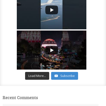
Load More...
Subscribe
Recent Comments