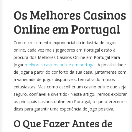
Os Melhores Casinos
Online em Portugal
Com o crescimento exponencial da indústria de jogos
online, cada vez mais jogadores em Portugal estão à
procura dos Melhores Casinos Online em Portugal Para
Jogar
melhores casinos online em portugal
. A possibilidade
de jogar a partir do conforto da sua casa, juntamente com
a variedade de jogos disponíveis, tem atraído muitos
entusiastas. Mas como escolher um casino online que seja
seguro, confiável e divertido? Neste artigo, iremos explorar
os principais casinos online em Portugal, o que oferecem e
dicas para garantir uma experiência de jogo positiva.
O Que Fazer Antes de