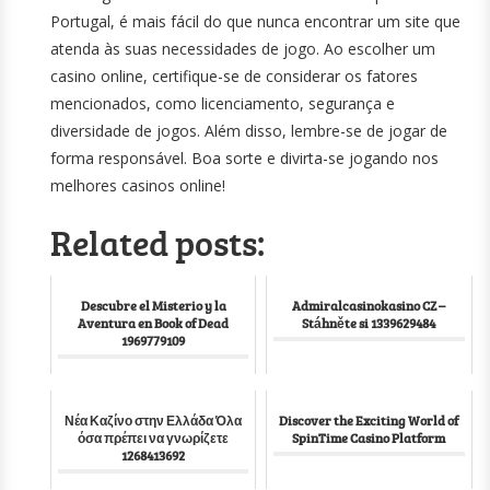
Portugal, é mais fácil do que nunca encontrar um site que
atenda às suas necessidades de jogo. Ao escolher um
casino online, certifique-se de considerar os fatores
mencionados, como licenciamento, segurança e
diversidade de jogos. Além disso, lembre-se de jogar de
forma responsável. Boa sorte e divirta-se jogando nos
melhores casinos online!
Related posts:
Descubre el Misterio y la
Admiralcasinokasino CZ –
Aventura en Book of Dead
Stáhněte si 1339629484
1969779109
Νέα Καζίνο στην Ελλάδα Όλα
Discover the Exciting World of
όσα πρέπει να γνωρίζετε
SpinTime Casino Platform
1268413692