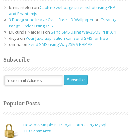
bahis siteleri
on
Capture webpage screenshot using PHP
and Phantomjs
3 Background Image Css – Free HD Wallpaper
on
Creating
Image Circles using CSS
Mukunda Naik M H
on
Send SMS using Way2SMS PHP API
divya
on
Your Java application can send SMS for free
chinna
on
Send SMS using Way2SMS PHP API
Subscribe
Popular Posts
How to:A Simple PHP Login Form Using Mysql
on
113 Comments
How