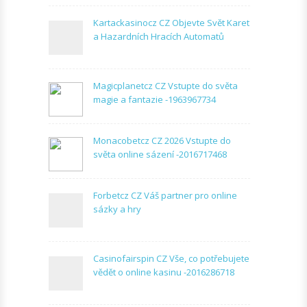
Kartackasinocz CZ Objevte Svět Karet
a Hazardních Hracích Automatů
Magicplanetcz CZ Vstupte do světa
magie a fantazie -1963967734
Monacobetcz CZ 2026 Vstupte do
světa online sázení -2016717468
Forbetcz CZ Váš partner pro online
sázky a hry
Casinofairspin CZ Vše, co potřebujete
vědět o online kasinu -2016286718