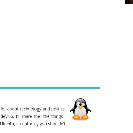
 lot about technology and politics.
vlup, I'll share the little things I
Ubuntu, so naturally you shouldn't