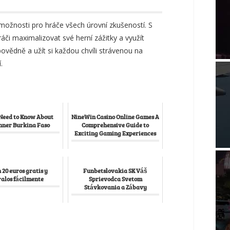
 možnosti pro hráče všech úrovní zkušeností. S
i maximalizovat své herní zážitky a využít
vědně a užít si každou chvíli strávenou na
.
 Need to Know About
NineWin Casino Online Games A
nner Burkina Faso
Comprehensive Guide to
Exciting Gaming Experiences
 20 euros gratis y
Funbetslovakia SK Váš
ralos fácilmente
Sprievodca Svetom
Stávkovania a Zábavy