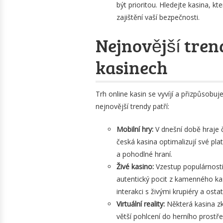
být prioritou. Hledejte kasina, kt
zajištění vaší bezpečnosti.
Nejnovější tren
kasinech
Trh online kasin se vyvíjí a přizpůsob
nejnovější trendy patří:
Mobilní hry:
V dnešní době hraje č
česká kasina optimalizují své pla
a pohodlné hraní.
Živé kasino:
Vzestup populárnosti 
autentický pocit z kamenného kas
interakci s živými krupiéry a ostat
Virtuální reality:
Některá kasina zko
větší pohlcení do herního prostře