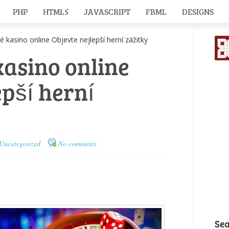
PHP
HTML5
JAVASCRIPT
FBML
DESIGNS
asino online Objevte nejlepší herní zážitky
asino online
epší herní
Uncategorized
No comments
Se