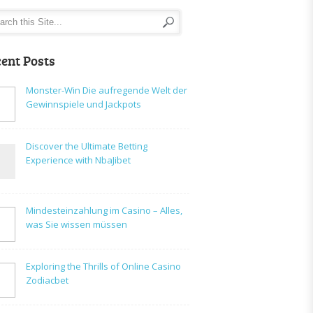
ent Posts
Monster-Win Die aufregende Welt der
Gewinnspiele und Jackpots
Discover the Ultimate Betting
Experience with NbaJibet
Mindesteinzahlung im Casino – Alles,
was Sie wissen müssen
Exploring the Thrills of Online Casino
Zodiacbet