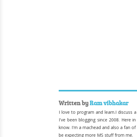
Written by
Ram vibhakar
I love to program and learn.I discuss a
I've been blogging since 2008. Here in de
know. I'm a machead and also a fan of 
be expecting more MS stuff from me.