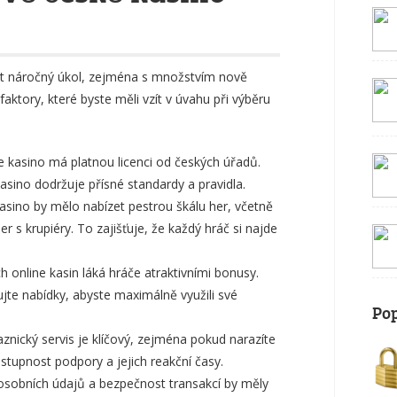
ýt náročný úkol, zejména s množstvím nově
faktory, které byste měli vzít v úvahu při výběru
e kasino má platnou licenci od českých úřadů.
asino dodržuje přísné standardy a pravidla.
sino by mělo nabízet pestrou škálu her, včetně
r s krupiéry. To zajišťuje, že každý hráč si najde
 online kasin láká hráče atraktivními bonusy.
dujte nabídky, abyste maximálně využili své
Pop
aznický servis je klíčový, zejména pokud narazíte
stupnost podpory a jejich reakční časy.
sobních údajů a bezpečnost transakcí by měly