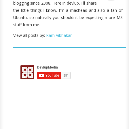
blogging since 2008. Here in devlup, I'll share
the little things I know. I'm a machead and also a fan of
Ubuntu, so naturally you shouldn't be expecting more MS
stuff from me.
View all posts by:
Ram Vibhakar