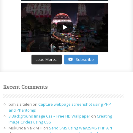
Load More...
Subscribe
Recent Comments
bahis siteleri
on
Capture webpage screenshot using PHP
and Phantomjs
3 Background Image Css – Free HD Wallpaper
on
Creating
Image Circles using CSS
Mukunda Naik M H
on
Send SMS using Way2SMS PHP API