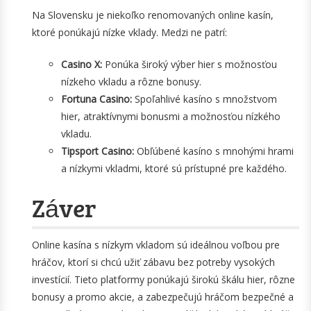
Na Slovensku je niekoľko renomovaných online kasín,
ktoré ponúkajú nízke vklady. Medzi ne patrí:
Casino X:
Ponúka široký výber hier s možnosťou
nízkeho vkladu a rôzne bonusy.
Fortuna Casino:
Spoľahlivé kasíno s množstvom
hier, atraktívnymi bonusmi a možnosťou nízkého
vkladu.
Tipsport Casino:
Obľúbené kasíno s mnohými hrami
a nízkymi vkladmi, ktoré sú prístupné pre každého.
Záver
Online kasína s nízkym vkladom sú ideálnou voľbou pre
hráčov, ktorí si chcú užiť zábavu bez potreby vysokých
investícií. Tieto platformy ponúkajú širokú škálu hier, rôzne
bonusy a promo akcie, a zabezpečujú hráčom bezpečné a