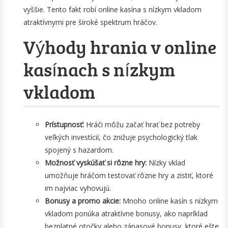
vyššie. Tento fakt robí online kasína s nízkym vkladom
atraktívnymi pre široké spektrum hráčov.
Výhody hrania v online
kasínach s nízkym
vkladom
Prístupnosť:
Hráči môžu začať hrať bez potreby
veľkých investícií, čo znižuje psychologický tlak
spojený s hazardom.
Možnosť vyskúšať si rôzne hry:
Nízky vklad
umožňuje hráčom testovať rôzne hry a zistiť, ktoré
im najviac vyhovujú.
Bonusy a promo akcie:
Mnoho online kasín s nízkym
vkladom ponúka atraktívne bonusy, ako napríklad
bezplatné otočky alebo zápasové bonusy, ktoré ešte