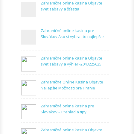
Zahranične online kasína Objavte
svet zábavy a šťastia
Zahraničné online kasína pre
Slovákov Ako si vybrať to najlepšie
Zahranične online kasína Objavte
svet zábavy a výhier -2043225625
Zahranične Online Kasína Objavte
Najlepšie Možnosti pre Hranie
Zahraničné online kasína pre
Slovákov – Prehľad a tipy
Zahraničné online kasína Objavte