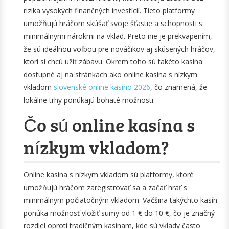
rizika vysokých finančných investícií. Tieto platformy
umožňujú hráčom skúšať svoje šťastie a schopnosti s
minimálnymi nárokmi na vklad. Preto nie je prekvapením,
že sú ideálnou voľbou pre nováčikov aj skúsených hráčov,
ktorí si chcú užiť zábavu. Okrem toho sú takéto kasína
dostupné aj na stránkach ako online kasína s nízkym
vkladom
slovenské online kasíno 2026
, čo znamená, že
lokálne trhy ponúkajú bohaté možnosti.
Čo sú online kasína s
nízkym vkladom?
Online kasína s nízkym vkladom sú platformy, ktoré
umožňujú hráčom zaregistrovať sa a začať hrať s
minimálnym počiatočným vkladom. Väčšina takýchto kasín
ponúka možnosť vložiť sumy od 1 € do 10 €, čo je značný
rozdiel oproti tradičným kasínam, kde sú vklady často