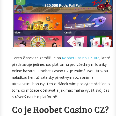
Tento článek se zaměřuje na
Roobet Casino CZ site
, které
představuje jedinečnou platformu pro všechny milovníky
online hazardu. Roobet Casino CZ je známé svou širokou
nabídkou her, uživatelsky přívětivým rozhraním a
atraktivními bonusy. Tento článek vám poskytne přehled o
tom, co můžete očekávat a jak maximálně využít svůj čas
strávený na této platformě.
Co je Roobet Casino CZ?