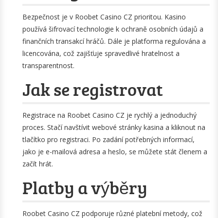
Bezpečnost je v Roobet Casino CZ prioritou. Kasino
používá šifrovací technologie k ochraně osobních údajů a
finančních transakcí hráčů. Dále je platforma regulována a
licencována, což zajišťuje spravedlivé hratelnost a
transparentnost.
Jak se registrovat
Registrace na Roobet Casino CZ je rychlý a jednoduchý
proces. Stačí navštívit webové stránky kasina a kliknout na
tlačítko pro registraci. Po zadání potřebných informací,
jako je e-mailová adresa a heslo, se můžete stát členem a
začít hrát.
Platby a výběry
Roobet Casino CZ podporuje různé platební metody, což