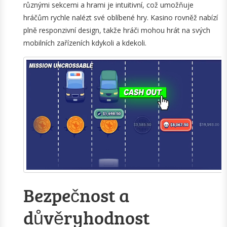
různými sekcemi a hrami je intuitivní, což umožňuje
hráčům rychle nalézt své oblíbené hry. Kasino rovněž nabízí
plně responzivní design, takže hráči mohou hrát na svých
mobilních zařízeních kdykoli a kdekoli.
Bezpečnost a
důvěryhodnost