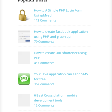
How to:A Simple PHP Login Form
Using Mysql
on
113 Comments
How
to:A
How to create facebook application
Simple
using PHP and graph api
PHP
on
79 Comments
Login
How
Form
to
How to create URL shortener using
Using
create
PHP
Mysql
facebook
on
45 Comments
application
How
using
to
Your Java application can send SMS
PHP
create
for free
and
URL
on
36 Comments
graph
shortener
Your
api
using
Java
6 Best Cross platform mobile
PHP
application
development tools
can
on
12 Comments
send
6