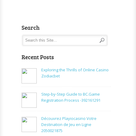
Search
Recent Posts
Exploring the Thrills of Online Casino
Zodiacbet
Step-by-Step Guide to BC.Game
Registration Process -392161291
Découvrez Playiocasino Votre
Destination de Jeu en Ligne
2050021875