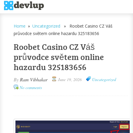
Home
»
Uncategorized
» Roobet Casino CZ Váš
průvodce světem online hazardu 325183656
Roobet Casino CZ Váš
průvodce světem online
hazardu 325183656
By
Ram Vibhakar
June 19, 2026
Uncategorized
No comments