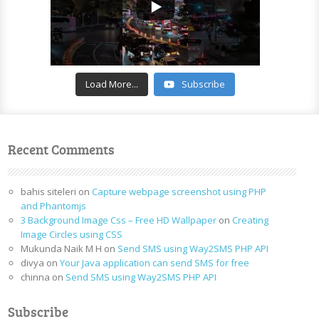
Load More...
Subscribe
Recent Comments
bahis siteleri
on
Capture webpage screenshot using PHP
and Phantomjs
3 Background Image Css – Free HD Wallpaper
on
Creating
Image Circles using CSS
Mukunda Naik M H
on
Send SMS using Way2SMS PHP API
divya
on
Your Java application can send SMS for free
chinna
on
Send SMS using Way2SMS PHP API
Subscribe