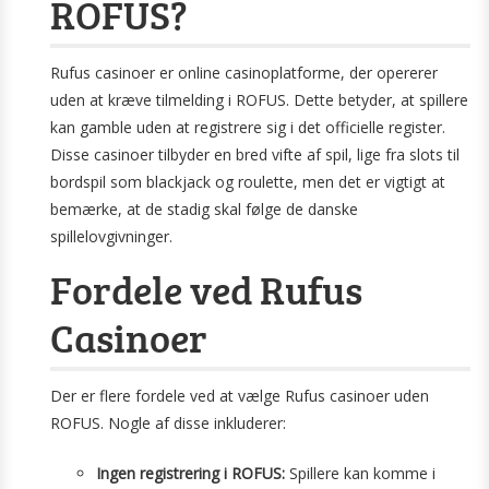
ROFUS?
Rufus casinoer er online casinoplatforme, der opererer
uden at kræve tilmelding i ROFUS. Dette betyder, at spillere
kan gamble uden at registrere sig i det officielle register.
Disse casinoer tilbyder en bred vifte af spil, lige fra slots til
bordspil som blackjack og roulette, men det er vigtigt at
bemærke, at de stadig skal følge de danske
spillelovgivninger.
Fordele ved Rufus
Casinoer
Der er flere fordele ved at vælge Rufus casinoer uden
ROFUS. Nogle af disse inkluderer:
Ingen registrering i ROFUS:
Spillere kan komme i