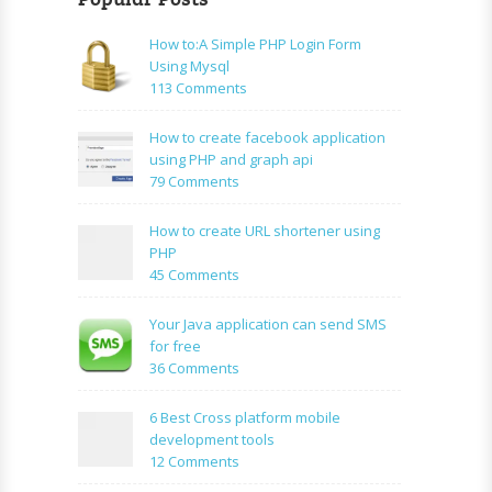
How to:A Simple PHP Login Form
Using Mysql
on
113 Comments
How
to:A
How to create facebook application
Simple
using PHP and graph api
PHP
on
79 Comments
Login
How
Form
to
How to create URL shortener using
Using
create
PHP
Mysql
facebook
on
45 Comments
application
How
using
to
Your Java application can send SMS
PHP
create
for free
and
URL
on
36 Comments
graph
shortener
Your
api
using
Java
6 Best Cross platform mobile
PHP
application
development tools
can
on
12 Comments
send
6