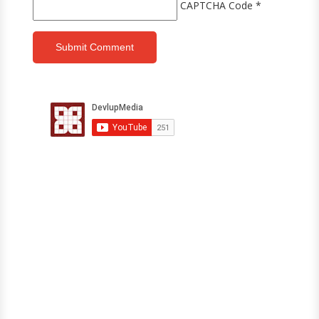
CAPTCHA Code
*