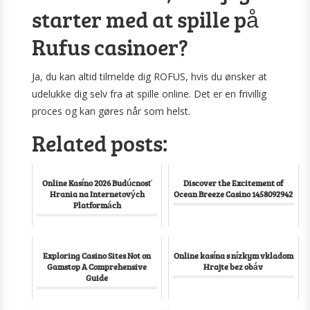
starter med at spille på
Rufus casinoer?
Ja, du kan altid tilmelde dig ROFUS, hvis du ønsker at
udelukke dig selv fra at spille online. Det er en frivillig
proces og kan gøres når som helst.
Related posts:
Online Kasíno 2026 Budúcnosť
Discover the Excitement of
Hrania na Internetových
Ocean Breeze Casino 1458092942
Platformách
Exploring Casino Sites Not on
Online kasína s nízkym vkladom
Gamstop A Comprehensive
Hrajte bez obáv
Guide