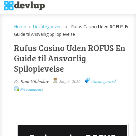
Home
»
Uncategorized
» Rufus Casino Uden ROFUS En
Guide til Ansvarlig Spiloplevelse
Rufus Casino Uden ROFUS En
Guide til Ansvarlig
Spiloplevelse
By
Ram Vibhakar
July 3, 2026
Uncategorized
No comments