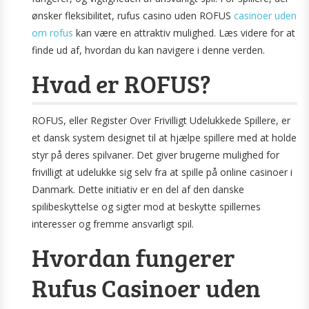
ønsker fleksibilitet, rufus casino uden ROFUS
casinoer uden
om rofus
kan være en attraktiv mulighed. Læs videre for at
finde ud af, hvordan du kan navigere i denne verden.
Hvad er ROFUS?
ROFUS, eller Register Over Frivilligt Udelukkede Spillere, er
et dansk system designet til at hjælpe spillere med at holde
styr på deres spilvaner. Det giver brugerne mulighed for
frivilligt at udelukke sig selv fra at spille på online casinoer i
Danmark. Dette initiativ er en del af den danske
spilibeskyttelse og sigter mod at beskytte spillernes
interesser og fremme ansvarligt spil.
Hvordan fungerer
Rufus Casinoer uden