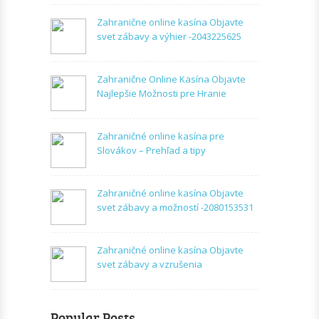
Zahranične online kasína Objavte
svet zábavy a výhier -2043225625
Zahranične Online Kasína Objavte
Najlepšie Možnosti pre Hranie
Zahraničné online kasína pre
Slovákov – Prehľad a tipy
Zahraničné online kasína Objavte
svet zábavy a možností -2080153531
Zahraničné online kasína Objavte
svet zábavy a vzrušenia
Popular Posts