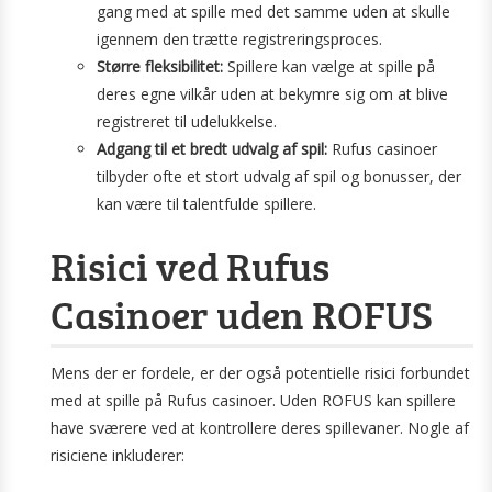
gang med at spille med det samme uden at skulle
igennem den trætte registreringsproces.
Større fleksibilitet:
Spillere kan vælge at spille på
deres egne vilkår uden at bekymre sig om at blive
registreret til udelukkelse.
Adgang til et bredt udvalg af spil:
Rufus casinoer
tilbyder ofte et stort udvalg af spil og bonusser, der
kan være til talentfulde spillere.
Risici ved Rufus
Casinoer uden ROFUS
Mens der er fordele, er der også potentielle risici forbundet
med at spille på Rufus casinoer. Uden ROFUS kan spillere
have sværere ved at kontrollere deres spillevaner. Nogle af
risiciene inkluderer: