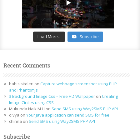
Load More...
Subscribe
Recent Comments
bahis siteleri
on
Capture webpage screenshot using PHP
and Phantomjs
3 Background Image Css – Free HD Wallpaper
on
Creating
Image Circles using CSS
Mukunda Naik M H
on
Send SMS using Way2SMS PHP API
divya
on
Your Java application can send SMS for free
chinna
on
Send SMS using Way2SMS PHP API
Subscribe