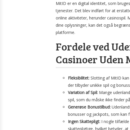
MitID er en digital identitet, som bruges
tjenester. Det blev indført for at ersta
online aktiviteter, herunder casinospil.
dine oplysninger, kan det også begrænse
platforme.
Fordele ved Ud
Casinoer Uden 
Fleksibilitet:
Slotting af MitID kan 
der tilbyder unikke spil og bonuss
Variation af Spil:
Mange udenlandsk
spil, som du måske ikke finder p
Generøse Bonustilbud:
Udenlandsk
bonusser og jackpots, som kan fo
Ingen Skattepligt:
I nogle tilfælde
skattepligtige, hvilket betyder, a