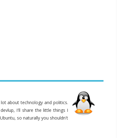
 lot about technology and politics.
vlup, I'll share the little things I
Ubuntu, so naturally you shouldn't