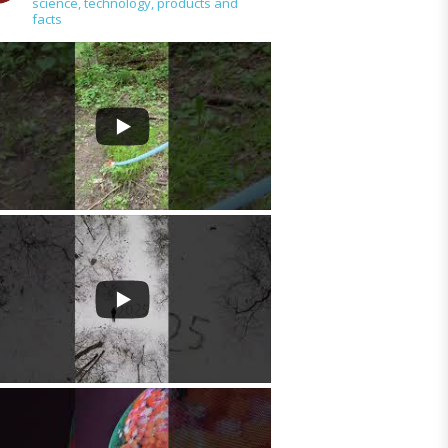
science, technology, products and
tools
facts