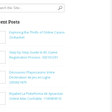
ent Posts
Exploring the Thrills of Online Casino
Zodiacbet
Step-by-Step Guide to BC.Game
Registration Process -392161291
Découvrez Playiocasino Votre
Destination de Jeu en Ligne
2050021875
Rojabet La Plataforma de Apuestas
Online Más Confiable -1105859510