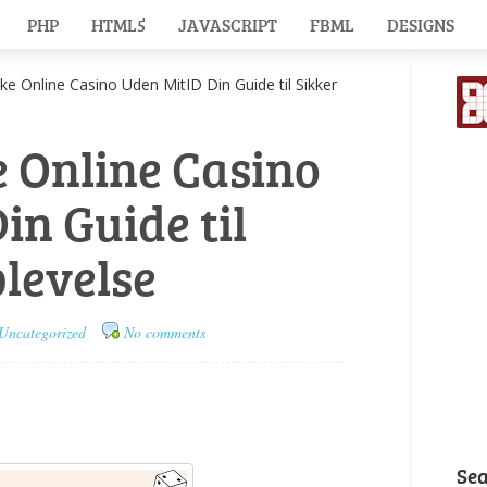
PHP
HTML5
JAVASCRIPT
FBML
DESIGNS
Online Casino Uden MitID Din Guide til Sikker
 Online Casino
in Guide til
plevelse
Uncategorized
No comments
Se