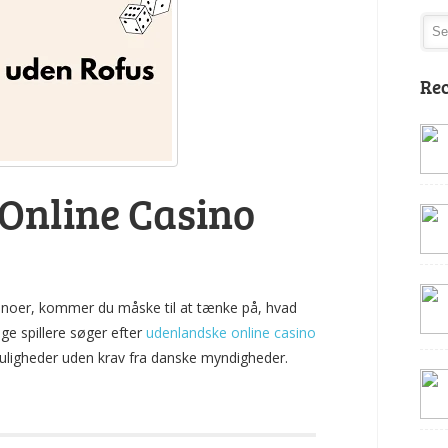
Rec
Online Casino
asinoer, kommer du måske til at tænke på, hvad
ge spillere søger efter
udenlandske online casino
muligheder uden krav fra danske myndigheder.