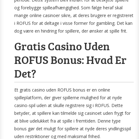
og forebygge spilleafhængighed. Som følge heraf skal
mange online casinoer sikre, at deres brugere er registreret
i ROFUS for at deltage i visse former for gambling. Det kan
dog være en hindring for spillere, der ønsker at spille frit.
Gratis Casino Uden
ROFUS Bonus: Hvad Er
Det?
Et gratis casino uden ROFUS bonus er en online
spilleplatform, der giver spillerne mulighed for at nyde
casino-spil uden at skulle registrere sig i ROFUS. Dette
betyder, at spillere kan tilmelde sig casinoet uden frygt for
at blive udelukket fra at spille i fremtiden. Denne type
bonus gør det muligt for spillere at nyde deres yndlingsspil
uden restriktioner og med maksimal frihed.