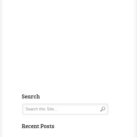
Search
Recent Posts