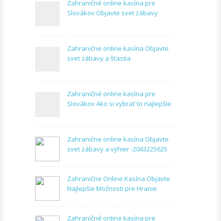
Zahraničné online kasína pre
Slovákov Objavte svet zábavy
Zahranične online kasína Objavte
svet zábavy a šťastia
Zahraničné online kasína pre
Slovákov Ako si vybrať to najlepšie
Zahranične online kasína Objavte
svet zábavy a výhier -2043225625
Zahranične Online Kasína Objavte
Najlepšie Možnosti pre Hranie
Zahraničné online kasína pre