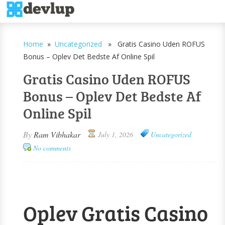
Home
»
Uncategorized
» Gratis Casino Uden ROFUS
Bonus – Oplev Det Bedste Af Online Spil
Gratis Casino Uden ROFUS
Bonus – Oplev Det Bedste Af
Online Spil
By
Ram Vibhakar
July 1, 2026
Uncategorized
No comments
Oplev Gratis Casino