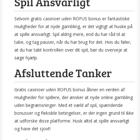
Spil Ansvarligt
Selvom gratis casinoer uden ROFUS bonus er fantastiske
muligheder for at nyde gambling, er det vigtigt at huske på
at spille ansvarligt. Spil aldrig mere, end du har råd til at
tabe, og tag pauser, når du har brug for det. Hvis du føler,
at du har tabt kontrollen over dit spil, bør du overveje at
søge hjælp.
Afsluttende Tanker
Gratis casinoer uden ROFUS bonus åbner en verden af
muligheder for spillere, der ønsker at nyde online gambling
uden begrænsninger. Med et væld af spil, spændende
bonusser og fleksible betingelser, er der ingen grund til ikke
at udforske disse platforme. Husk altid at spille ansvarligt
og have det sjovt!