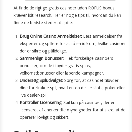
At finde de rigtige gratis casinoer uden ROFUS bonus
kræver lidt research. Her er nogle tips til, hvordan du kan
finde de bedste steder at spille:
Brug Online Casino Anmeldelser:
Læs anmeldelser fra
eksperter og spillere for at få en idé om, hvilke casinoer
der er sikre og pålidelige.
Sammenlign Bonusser:
Tjek forskellige casinoers
bonusser, om de tilbyder gratis spins,
velkomstbonusser eller løbende kampagner.
Undersøg Spiludvalget:
Sørg for, at casinoet tilbyder
dine foretrukne spil, hvad enten det er slots, poker eller
live dealer-spil.
Kontroller Licensering:
Spil kun på casinoer, der er
licenseret af anerkendte myndigheder for at sikre, at de
opererer lovligt og sikkert.