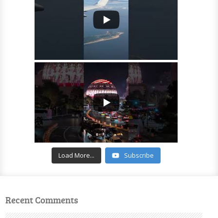
Load More...
Subscribe
Recent Comments