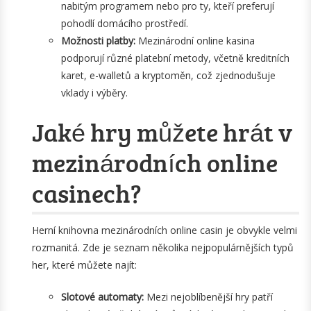
nabitým programem nebo pro ty, kteří preferují
pohodlí domácího prostředí.
Možnosti platby:
Mezinárodní online kasina
podporují různé platební metody, včetně kreditních
karet, e-walletů a kryptoměn, což zjednodušuje
vklady i výběry.
Jaké hry můžete hrát v
mezinárodních online
casinech?
Herní knihovna mezinárodních online casin je obvykle velmi
rozmanitá. Zde je seznam několika nejpopulárnějších typů
her, které můžete najít:
Slotové automaty:
Mezi nejoblíbenější hry patří