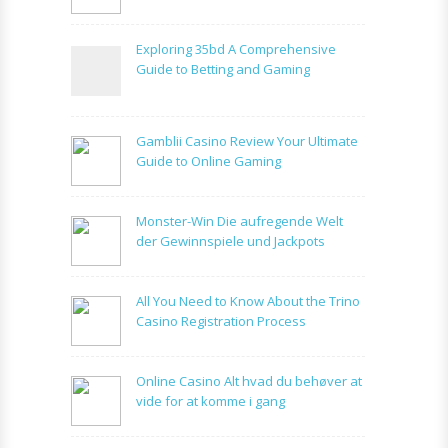
Exploring 35bd A Comprehensive
Guide to Betting and Gaming
Gamblii Casino Review Your Ultimate
Guide to Online Gaming
Monster-Win Die aufregende Welt
der Gewinnspiele und Jackpots
All You Need to Know About the Trino
Casino Registration Process
Online Casino Alt hvad du behøver at
vide for at komme i gang