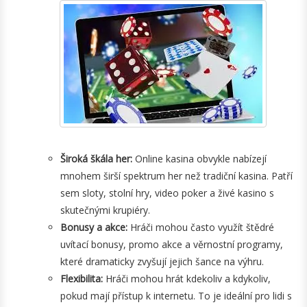
Široká škála her:
Online kasina obvykle nabízejí
mnohem širší spektrum her než tradiční kasina. Patří
sem sloty, stolní hry, video poker a živé kasino s
skutečnými krupiéry.
Bonusy a akce:
Hráči mohou často využít štědré
uvítací bonusy, promo akce a věrnostní programy,
které dramaticky zvyšují jejich šance na výhru.
Flexibilita:
Hráči mohou hrát kdekoliv a kdykoliv,
pokud mají přístup k internetu. To je ideální pro lidi s