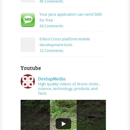
on
45 Comments
application
How
using
to
Your Java application can send SMS
PHP
create
for free
and
URL
on
36 Comments
graph
shortener
Your
api
using
Java
6 Best Cross platform mobile
PHP
application
development tools
can
on
12 Comments
send
6
SMS
Best
for
Youtube
Cross
free
platform
DevlupMedia
mobile
High quality videos of drone shots ,
development
science, technology, products and
tools
facts