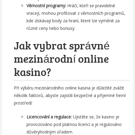
Věrnostní programy:
Hráči, kteří se pravidelně
vracejí, mohou profitovat z věrnostních programů,
kde získávají body za hraní, které lze vyměnit za
různé ceny nebo bonusy.
Jak vybrat správné
mezinárodní online
kasino?
Při výběru mezinárodního online kasina je důležité zvážit
několik faktorů, abyste zajistili bezpečné a příjemné herní
prostředí:
Licencování a regulace:
Ujistěte se, že kasino je
provozováno pod platnou licencí a je regulováno
důvěryhodným úřadem.