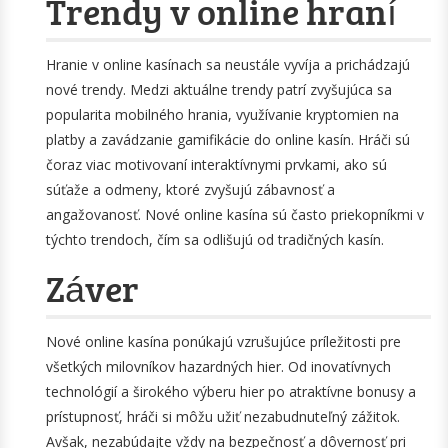
Trendy v online hraní
Hranie v online kasínach sa neustále vyvíja a prichádzajú
nové trendy. Medzi aktuálne trendy patrí zvyšujúca sa
popularita mobilného hrania, využívanie kryptomien na
platby a zavádzanie gamifikácie do online kasín. Hráči sú
čoraz viac motivovaní interaktívnymi prvkami, ako sú
súťaže a odmeny, ktoré zvyšujú zábavnosť a
angažovanosť. Nové online kasína sú často priekopníkmi v
týchto trendoch, čím sa odlišujú od tradičných kasín.
Záver
Nové online kasína ponúkajú vzrušujúce príležitosti pre
všetkých milovníkov hazardných hier. Od inovatívnych
technológií a širokého výberu hier po atraktívne bonusy a
prístupnosť, hráči si môžu užiť nezabudnuteľný zážitok.
Avšak, nezabúdajte vždy na bezpečnosť a dôvernosť pri