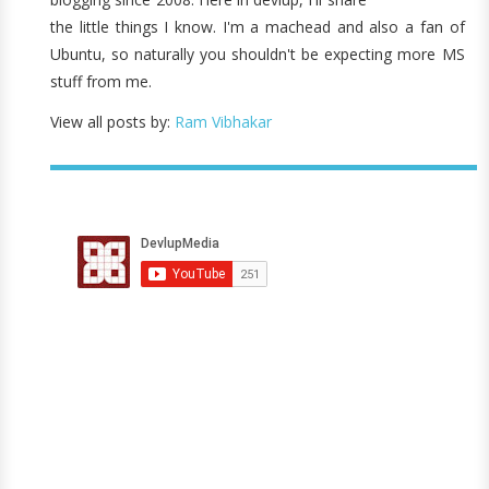
the little things I know. I'm a machead and also a fan of
Ubuntu, so naturally you shouldn't be expecting more MS
stuff from me.
View all posts by:
Ram Vibhakar