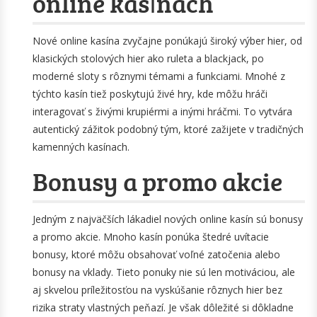
online kasínach
Nové online kasína zvyčajne ponúkajú široký výber hier, od
klasických stolových hier ako ruleta a blackjack, po
moderné sloty s rôznymi témami a funkciami. Mnohé z
týchto kasín tiež poskytujú živé hry, kde môžu hráči
interagovať s živými krupiérmi a inými hráčmi. To vytvára
autentický zážitok podobný tým, ktoré zažijete v tradičných
kamenných kasínach.
Bonusy a promo akcie
Jedným z najväčších lákadiel nových online kasín sú bonusy
a promo akcie. Mnoho kasín ponúka štedré uvítacie
bonusy, ktoré môžu obsahovať voľné zatočenia alebo
bonusy na vklady. Tieto ponuky nie sú len motiváciou, ale
aj skvelou príležitosťou na vyskúšanie rôznych hier bez
rizika straty vlastných peňazí. Je však dôležité si dôkladne