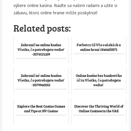
výbere online kasína. Riaďte sa našimi radami a užite si
zábavu, ktorú online hranie môže poskytnúť!
Related posts:
Zahranične online kasína
Forbetcz CZ Vše o sázkách a
Všetko, čo potrebujete vedieť
online hraní 1346402875
-2076521109
Zahraničné online kasína
Online kasíno bez bankového
Všetko, čo potrebujete vedieť
účtu Všetko, čo potrebujete
-2079940265
vedieť
Explore the Best Casino Games
Discover the Thriving World of
and Tips at NV Casino
Online Casinos in the UAE