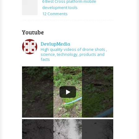
6 Best Cross platform mobile
PHP
application
development tools
can
on
12 Comments
send
6
SMS
Best
for
Youtube
Cross
free
platform
DevlupMedia
mobile
High quality videos of drone shots ,
development
science, technology, products and
tools
facts