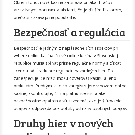
Okrem toho, nové kasína sa snažia prilákať hráčov
atraktívnymi bonusmi a akciami, čo je ďalším faktorom,
prečo si získavajú na popularite.
Bezpečnosť a regulácia
Bezpečnosť je jedným z najzásadnejších aspektov pri
výbere online kasína. Nové online kasína v Slovenskej
republike musia spĺňať prísne regulačné normy a získať
licenciu od Úradu pre reguláciu hazardných hier. To
zabezpečuje, že hráči môžu dôverovať kasínu a jeho
praktikám. Predtým, ako sa zaregistrujete v novom online
kasíne, skontrolujte, či má platnú licenciu a aké
bezpečnostné opatrenia sú zavedené, ako je šifrovanie
údajov a odpovedajúce politiky ochrany osobných údajov.
Druhy hier v nových