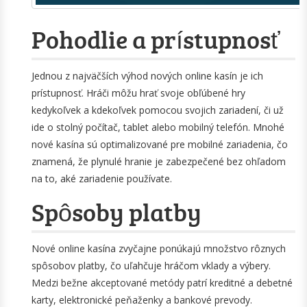
Pohodlie a prístupnosť
Jednou z najväčších výhod nových online kasín je ich
prístupnosť. Hráči môžu hrať svoje obľúbené hry
kedykoľvek a kdekoľvek pomocou svojich zariadení, či už
ide o stolný počítač, tablet alebo mobilný telefón. Mnohé
nové kasína sú optimalizované pre mobilné zariadenia, čo
znamená, že plynulé hranie je zabezpečené bez ohľadom
na to, aké zariadenie používate.
Spôsoby platby
Nové online kasína zvyčajne ponúkajú množstvo rôznych
spôsobov platby, čo uľahčuje hráčom vklady a výbery.
Medzi bežne akceptované metódy patrí kreditné a debetné
karty, elektronické peňaženky a bankové prevody.