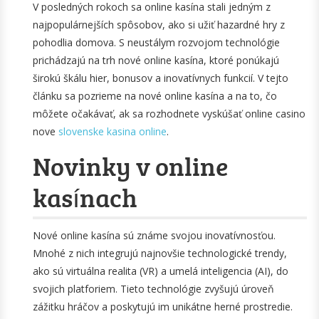
V posledných rokoch sa online kasína stali jedným z
najpopulárnejších spôsobov, ako si užiť hazardné hry z
pohodlia domova. S neustálym rozvojom technológie
prichádzajú na trh nové online kasína, ktoré ponúkajú
širokú škálu hier, bonusov a inovatívnych funkcií. V tejto
článku sa pozrieme na nové online kasína a na to, čo
môžete očakávať, ak sa rozhodnete vyskúšať online casino
nove
slovenske kasina online
.
Novinky v online
kasínach
Nové online kasína sú známe svojou inovatívnosťou.
Mnohé z nich integrujú najnovšie technologické trendy,
ako sú virtuálna realita (VR) a umelá inteligencia (AI), do
svojich platforiem. Tieto technológie zvyšujú úroveň
zážitku hráčov a poskytujú im unikátne herné prostredie.