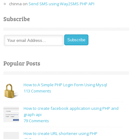
chinna
on
Send SMS using Way2SMS PHP API
Subscribe
Popular Posts
How to:A Simple PHP Login Form Using Mysql
on
113 Comments
How
to:A
How to create facebook application using PHP and
Simple
graph api
PHP
on
79 Comments
Login
How
Form
to
How to create URL shortener using PHP
Using