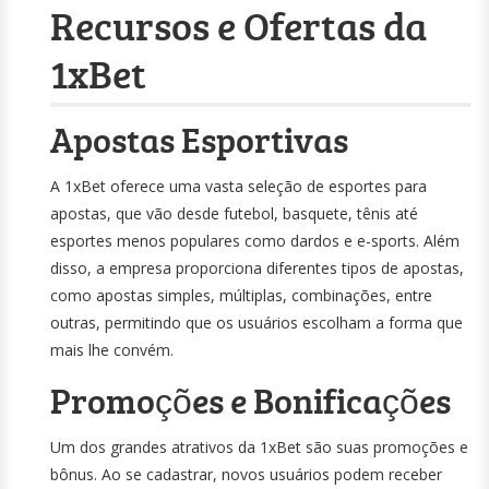
Recursos e Ofertas da
1xBet
Apostas Esportivas
A 1xBet oferece uma vasta seleção de esportes para
apostas, que vão desde futebol, basquete, tênis até
esportes menos populares como dardos e e-sports. Além
disso, a empresa proporciona diferentes tipos de apostas,
como apostas simples, múltiplas, combinações, entre
outras, permitindo que os usuários escolham a forma que
mais lhe convém.
Promoções e Bonificações
Um dos grandes atrativos da 1xBet são suas promoções e
bônus. Ao se cadastrar, novos usuários podem receber