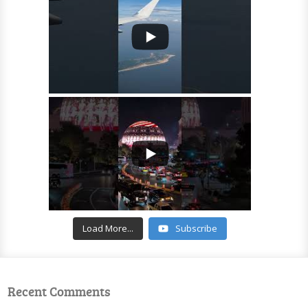
Load More...
Subscribe
Recent Comments