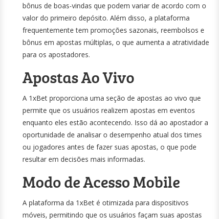
bônus de boas-vindas que podem variar de acordo com o
valor do primeiro depósito. Além disso, a plataforma
frequentemente tem promoções sazonais, reembolsos e
bônus em apostas múltiplas, o que aumenta a atratividade
para os apostadores.
Apostas Ao Vivo
A 1xBet proporciona uma seção de apostas ao vivo que
permite que os usuários realizem apostas em eventos
enquanto eles estão acontecendo. Isso dá ao apostador a
oportunidade de analisar o desempenho atual dos times
ou jogadores antes de fazer suas apostas, o que pode
resultar em decisões mais informadas.
Modo de Acesso Mobile
A plataforma da 1xBet é otimizada para dispositivos
móveis, permitindo que os usuários façam suas apostas