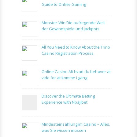
Guide to Online Gaming
Monster-Win Die aufregende Welt
der Gewinnspiele und Jackpots
All You Need to Know About the Trino
Casino Registration Process
Online Casino Alt hvad du behøver at
vide for at komme i gang
Discover the Ultimate Betting
Experience with NbaJibet
Mindesteinzahlung im Casino – Alles,
was Sie wissen müssen