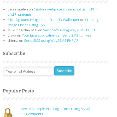
bahis siteleri
on
Capture webpage screenshot using PHP
and Phantomjs
3 Background Image Css – Free HD Wallpaper
on
Creating
Image Circles using CSS
Mukunda Naik M H
on
Send SMS using Way2SMS PHP API
divya
on
Your Java application can send SMS for free
chinna
on
Send SMS using Way2SMS PHP API
Subscribe
Popular Posts
How to:A Simple PHP Login Form Using Mysql
on
113 Comments