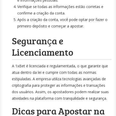
e informações pessoais.
Verifique se todas as informações estão corretas e
confirme a criação da conta.
Após a criação da conta, você pode optar por fazer o
primeiro depósito e começar a apostar.
Segurança e
Licenciamento
A 1xBet é licenciada e regulamentada, o que garante que
atua dentro da lei e cumpre com todas as normas
estipuladas. A empresa utiliza tecnologias avançadas de
criptografia para proteger as informações e transações
dos usuários. Assim, os apostadores podem realizar suas
atividades na plataforma com tranquilidade e segurança.
Dicas para Apostar na