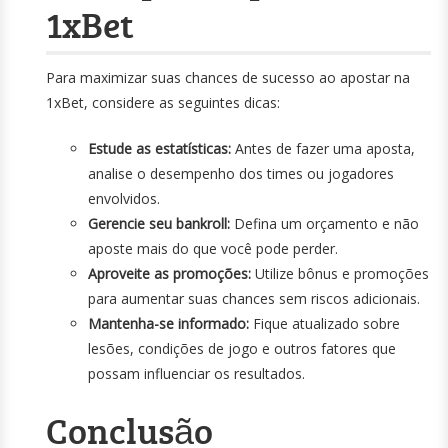
1xBet
Para maximizar suas chances de sucesso ao apostar na
1xBet, considere as seguintes dicas:
Estude as estatísticas:
Antes de fazer uma aposta,
analise o desempenho dos times ou jogadores
envolvidos.
Gerencie seu bankroll:
Defina um orçamento e não
aposte mais do que você pode perder.
Aproveite as promoções:
Utilize bônus e promoções
para aumentar suas chances sem riscos adicionais.
Mantenha-se informado:
Fique atualizado sobre
lesões, condições de jogo e outros fatores que
possam influenciar os resultados.
Conclusão