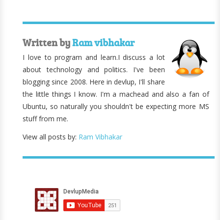
Written by
Ram vibhakar
I love to program and learn.I discuss a lot
about technology and politics. I've been
blogging since 2008. Here in devlup, I'll share
the little things I know. I'm a machead and also a fan of
Ubuntu, so naturally you shouldn't be expecting more MS
stuff from me.
View all posts by:
Ram Vibhakar