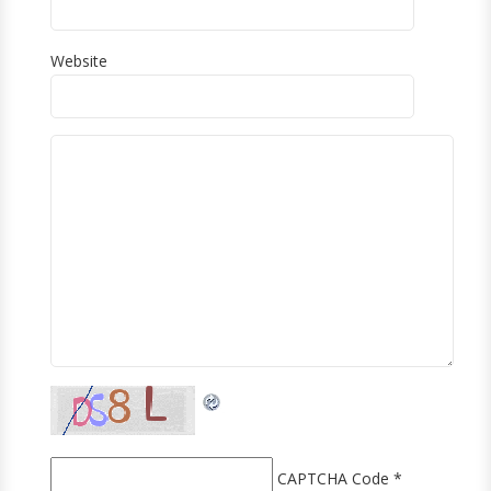
Website
CAPTCHA Code
*