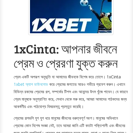
1xCinta: আপনার জীবনে
প্রেম ও প্রেরণা যুক্ত করুন
প্রেম একটি অপরূপ অনুভূতি যা আমাদের জীবনকে বিশেষ করে তোলে। 1xCinta
1xbet অ্যাপ ডাউনলোড
করে প্রেমের জগতের আরও গভীরে প্রবেশ করুন। এখানে
বিভিন্ন রকমের প্রেমের গল্প, সম্পর্কের টিপস এবং আনন্দের উৎস খুঁজে পাবেন। যে কারনে
প্রেম মানুষকে অনুপ্রাণিত করে, সেখান থেকে শুরু করে, আমরা আমাদের পাঠকদের জন্য
আকর্ষণীয় এবং পাঠযোগ্য বিষয়বস্তু প্রস্তুত করেছি।
প্রেমের গল্পগুলি যুগ যুগ ধরে মানুষের জীবনের গুরুত্বপূর্ণ অংশ। মানুষের অভিধানে
প্রেমের কোন বিশেষ সংজ্ঞা নেই, তবে আমরা জানি এটি কতটা শক্তিশালী এবং জীবনের
জন্য কতটা অপরিহার্য। প্রেমের গল্প আমাদের হৃদয়ে সাহস, আশা ও আনন্দ নিয়ে আসে।