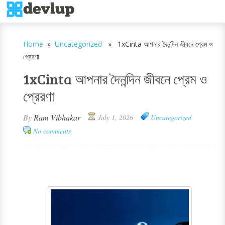
Home
»
Uncategorized
» 1xCinta আপনার দৈনন্দিন জীবনে প্রেম ও
প্রেরণা
1xCinta আপনার দৈনন্দিন জীবনে প্রেম ও
প্রেরণা
By
Ram Vibhakar
July 1, 2026
Uncategorized
No comments