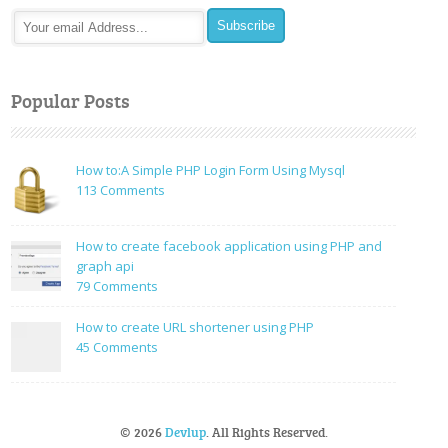
Popular Posts
How to:A Simple PHP Login Form Using Mysql
on
113 Comments
How
to:A
How to create facebook application using PHP and
Simple
graph api
PHP
on
79 Comments
Login
How
Form
to
How to create URL shortener using PHP
Using
create
on
45 Comments
Mysql
facebook
How
application
to
using
create
PHP
URL
© 2026
Devlup
. All Rights Reserved.
and
shortener