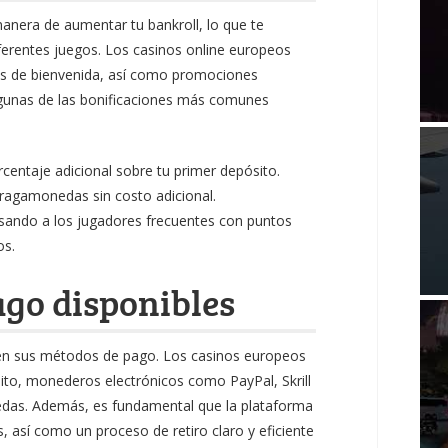
anera de aumentar tu bankroll, lo que te
ferentes juegos. Los casinos online europeos
nes de bienvenida, así como promociones
lgunas de las bonificaciones más comunes
rcentaje adicional sobre tu primer depósito.
 tragamonedas sin costo adicional.
sando a los jugadores frecuentes con puntos
os.
ago disponibles
 en sus métodos de pago. Los casinos europeos
bito, monederos electrónicos como PayPal, Skrill
nedas. Además, es fundamental que la plataforma
, así como un proceso de retiro claro y eficiente