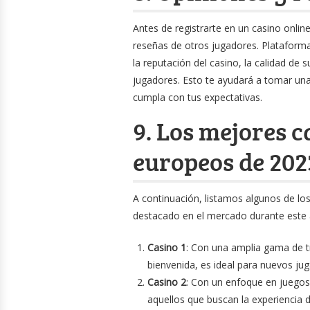
Antes de registrarte en un casino onli
reseñas de otros jugadores. Plataforma
la reputación del casino, la calidad de s
jugadores. Esto te ayudará a tomar una
cumpla con tus expectativas.
9. Los mejores c
europeos de 202
A continuación, listamos algunos de l
destacado en el mercado durante este 
Casino 1
: Con una amplia gama de
bienvenida, es ideal para nuevos ju
Casino 2
: Con un enfoque en juegos
aquellos que buscan la experiencia d