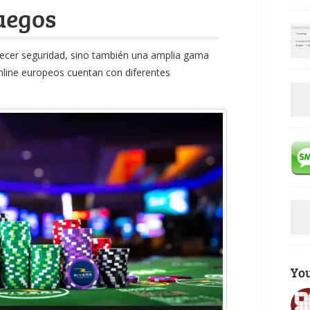
juegos
recer seguridad, sino también una amplia gama
nline europeos cuentan con diferentes
Yo