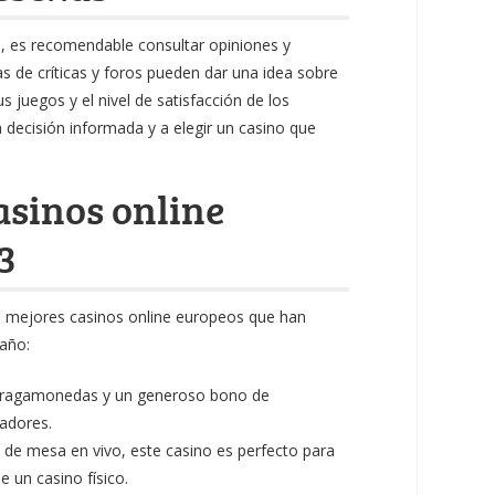
ne, es recomendable consultar opiniones y
s de críticas y foros pueden dar una idea sobre
us juegos y el nivel de satisfacción de los
 decisión informada y a elegir un casino que
asinos online
3
os mejores casinos online europeos que han
año:
 tragamonedas y un generoso bono de
gadores.
 de mesa en vivo, este casino es perfecto para
e un casino físico.