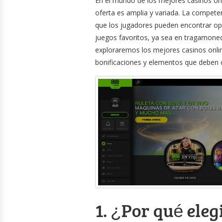
En el mundo de los mejores casinos o
oferta es amplia y variada. La competen
que los jugadores pueden encontrar opo
juegos favoritos, ya sea en tragamoneda
exploraremos los mejores casinos onlin
bonificaciones y elementos que deben c
1. ¿Por qué eleg